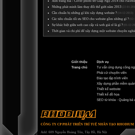
Ảnh trang bìa - Cover photo tết Giáp Ngọ 2014 cho Faceb
Những phát minh làm thay đổi thế giới năm 2013
(22-01-201
Cần chuẩn bị những gì khi xây dựng website ?
(14-12-2013)
Các tiêu chuẩn tối ưu SEO cho website gồm những gì ?
(12-
Sự khác biệt giữa web cao cấp và web giá rẻ là gì ?
(01-12-2
Thời gian và chi phí để xây dựng một website chuyên nghi
Giới thiệu
Dịch vụ
Trang chủ
Tư vấn ứng dụng công ng
Phái cử chuyên viên
Đào tạo lập trình viên
Xây dựng phần mềm quản
Thiết kế website
Thiết kế đồ họa
SEO từ khóa - Quảng bá 
RHODIUM
CÔNG TY CP PHÁT TRIỂN TRÍ TUỆ NHÂN TẠO RHODIUM
Add: 609 Nguyễn Hoàng Tôn, Tây Hồ, Hà Nội