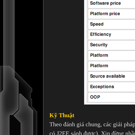
Kỹ Thuật
Theo đánh giá chung, các giải pháp 
có J2EE sánh được). Xin đừng nhầm