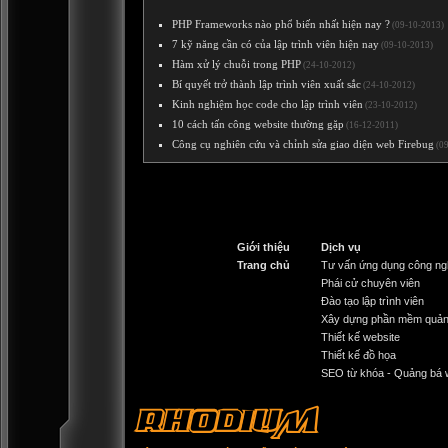
PHP Frameworks nào phổ biến nhất hiện nay ?
(09-10-2013)
7 kỹ năng cần có của lập trình viên hiện nay
(09-10-2013)
Hàm xử lý chuỗi trong PHP
(24-10-2012)
Bí quyết trở thành lập trình viên xuất sắc
(24-10-2012)
Kinh nghiệm học code cho lập trình viên
(23-10-2012)
10 cách tấn công website thường gặp
(16-12-2011)
Công cụ nghiên cứu và chỉnh sửa giao diện web Firebug
(09
Giới thiệu
Dịch vụ
Trang chủ
Tư vấn ứng dụng công ng
Phái cử chuyên viên
Đào tạo lập trình viên
Xây dựng phần mềm quản
Thiết kế website
Thiết kế đồ họa
SEO từ khóa - Quảng bá 
RHODIUM