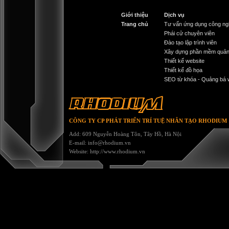
Giới thiệu
Dịch vụ
Trang chủ
Tư vấn ứng dụng công ng
Phái cử chuyên viên
Đào tạo lập trình viên
Xây dựng phần mềm quản
Thiết kế website
Thiết kế đồ họa
SEO từ khóa - Quảng bá 
RHODIUM
CÔNG TY CP PHÁT TRIỂN TRÍ TUỆ NHÂN TẠO RHODIUM
Add: 609 Nguyễn Hoàng Tôn, Tây Hồ, Hà Nội
E-mail:
info@rhodium.vn
Website:
http://www.rhodium.vn