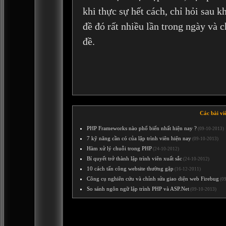
khi thực sự hết cách, chỉ hỏi sau k
đề đó rất nhiều lần trong ngày và 
đề.
Các bài vi
PHP Frameworks nào phổ biến nhất hiện nay ?
(09-10-2013)
7 kỹ năng cần có của lập trình viên hiện nay
(09-10-2013)
Hàm xử lý chuỗi trong PHP
(24-10-2012)
Bí quyết trở thành lập trình viên xuất sắc
(24-10-2012)
10 cách tấn công website thường gặp
(16-12-2011)
Công cụ nghiên cứu và chỉnh sửa giao diện web Firebug
(09
So sánh ngôn ngữ lập trình PHP và ASP.Net
(09-10-2013)